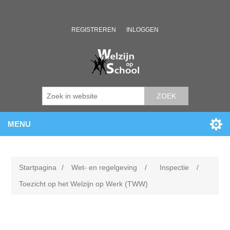
REGISTREREN
INLOGGEN
ZOEK
MENU
Startpagina
/
Wet- en regelgeving
/
Inspectie
/
Toezicht op het Welzijn op Werk (TWW)