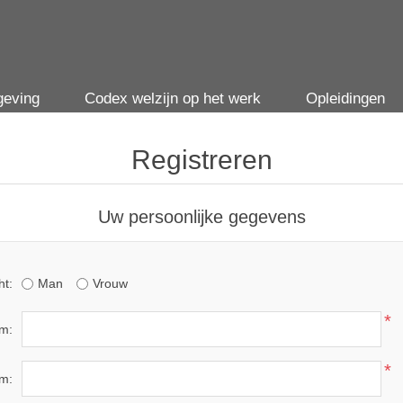
geving
Codex welzijn op het werk
Opleidingen
Registreren
Uw persoonlijke gegevens
ht:
Man
Vrouw
*
m:
*
m: