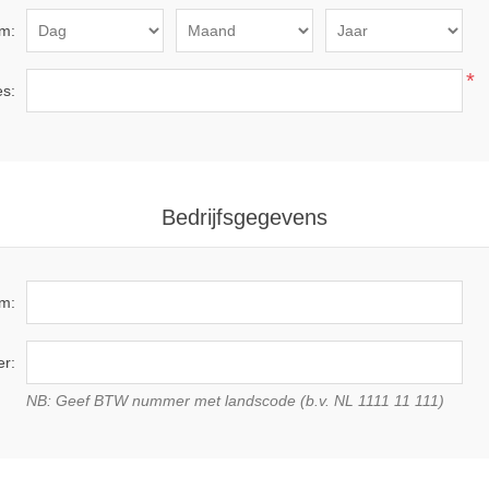
m:
*
es:
Bedrijfsgegevens
am:
r:
NB: Geef BTW nummer met landscode (b.v. NL 1111 11 111)