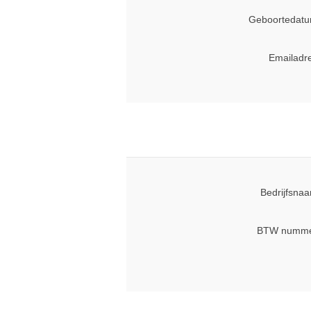
Geboortedatu
Emailadr
Bedrijfsna
BTW numme