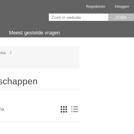
Registreren
Inloggen
ZOEK
Meest gestelde vragen
tia
/
nschappen
na