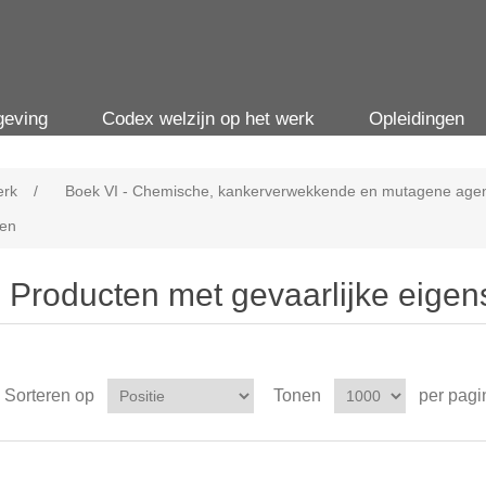
geving
Codex welzijn op het werk
Opleidingen
erk
/
Boek VI - Chemische, kankerverwekkende en mutagene agen
pen
Producten met gevaarlijke eige
Sorteren op
Tonen
per pagi