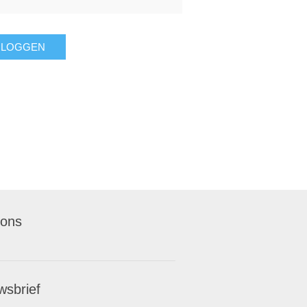
NLOGGEN
 ons
wsbrief