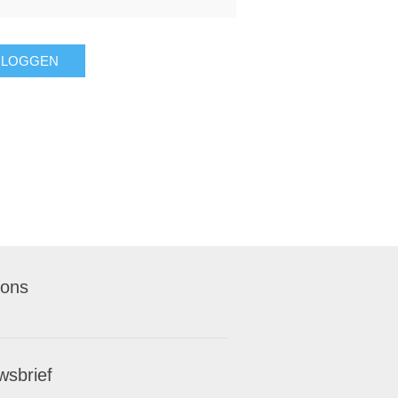
NLOGGEN
 ons
wsbrief