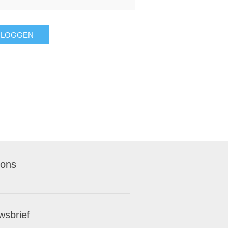
NLOGGEN
 ons
wsbrief