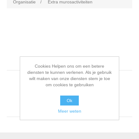
Organisatie
/
Extra murosactiviteiten
Extra murosactiviteiten
Cookies Helpen ons om een betere
diensten te kunnen verlenen. Als je gebruik
wilt maken van onze diensten stem je toe
om cookies te gebruiken
Sorteren op
Ok
Tonen
per pagina
Meer weten