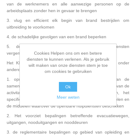
van de werknemers en alle aanwezige personen op de
arbeidsplaats zonder hen in gevaar te brengen
3. vlug en efficient elk begin van brand bestrijden om
uitbreiding te voorkomen
4. de schadelijke gevolgen van een brand beperken
5. de tussenkomst van de openbare hulpdiensten
Cookies Helpen ons om een betere
vergemakkelijken
diensten te kunnen verlenen. Als je gebruik
Het KB legt nog specifieke preventiemaatregelen op onder
wilt maken van onze diensten stem je toe
andere
om cookies te gebruiken
1. oprichten van een brandbestrijdingsdienst waarvan de
samenstelling en de middelen worden bepaald in functie van de
Ok
activitaiten, aantal personen dat kan aanwezig zijn, het
Meer weten
specifieke brandrisico,de uit te voeren preventiemaatregelen en
de middelen waarover de openbare hulpdiensten beschikken
2. Het voorziet bepalingen betreffende evacuatiewegen,
uitgangen, nooduitgangen en nooddeuren
3. de reglementaire bepalingen op gebied van opleiding en