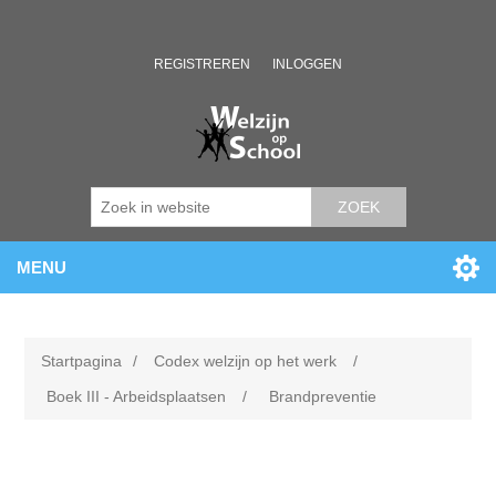
REGISTREREN
INLOGGEN
ZOEK
MENU
Startpagina
/
Codex welzijn op het werk
/
Boek III - Arbeidsplaatsen
/
Brandpreventie