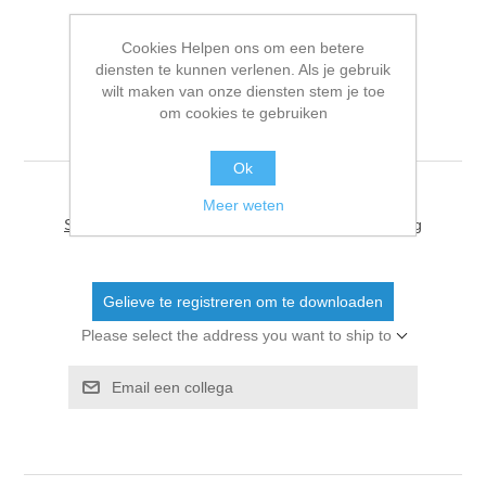
Cookies Helpen ons om een betere
diensten te kunnen verlenen. Als je gebruik
20251230 VIK
wilt maken van onze diensten stem je toe
om cookies te gebruiken
voetmassagebad BuSO
Ok
Meer weten
Schrijf als eerste voor dit document een beoordeling
Gelieve te registreren om te downloaden
Please select the address you want to ship to
Email een collega