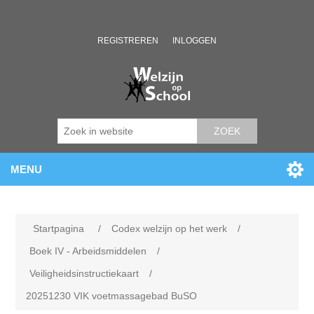
REGISTREREN
INLOGGEN
ZOEK
MENU
Startpagina
/
Codex welzijn op het werk
/
Boek IV - Arbeidsmiddelen
/
Veiligheidsinstructiekaart
/
20251230 VIK voetmassagebad BuSO