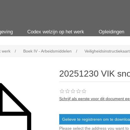
geving
Codex welzijn op het werk
Opleidingen
t werk
/
Boek IV - Arbeidsmiddelen
/
Veiligheidsinstructiekaart
20251230 VIK sn
Schrijf als eerste voor dit document e
Gelieve te registreren om te downlo
Please select the address you want to 