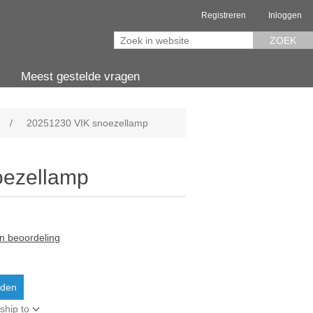
Registreren
Inloggen
ZOEK
Meest gestelde vragen
/
20251230 VIK snoezellamp
oezellamp
en beoordeling
aden
ship to