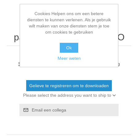
Cookies Helpen ons om een betere
diensten te kunnen verlenen. Als je gebruik
20251230 VIK
wilt maken van onze diensten stem je toe
om cookies te gebruiken
papierversnipperaar BuSO
Ok
Meer weten
Schrijf als eerste voor dit document een beoordeling
Gelieve te registreren om te downloaden
Please select the address you want to ship to
Email een collega