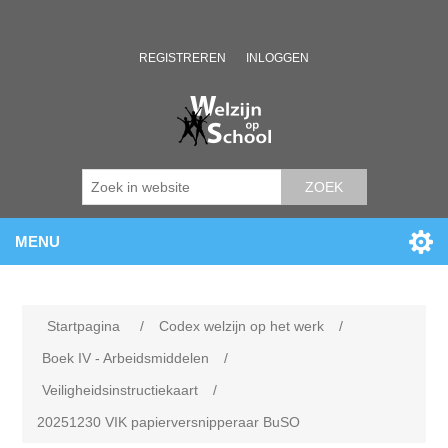
REGISTREREN
INLOGGEN
ZOEK
MENU
Startpagina
/
Codex welzijn op het werk
/
Boek IV - Arbeidsmiddelen
/
Veiligheidsinstructiekaart
/
20251230 VIK papierversnipperaar BuSO