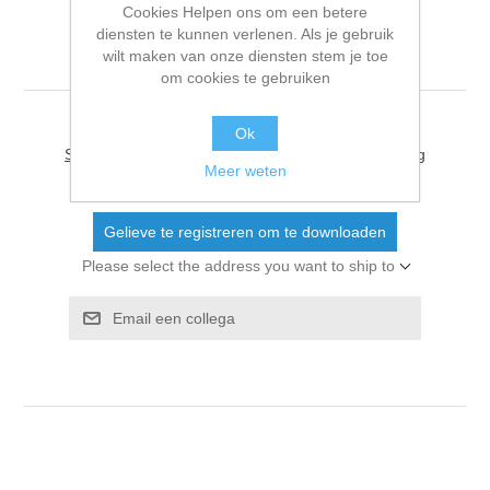
Cookies Helpen ons om een betere
diensten te kunnen verlenen. Als je gebruik
20251223 VIK printer
wilt maken van onze diensten stem je toe
om cookies te gebruiken
Ok
Schrijf als eerste voor dit document een beoordeling
Meer weten
Gelieve te registreren om te downloaden
Please select the address you want to ship to
Email een collega